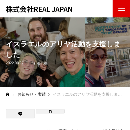
株式会社REAL JAPAN
トップページ
会社紹介
イスラエルのアリヤ活動を支援しま
した
企業理念
2022.08.17
社会活動
会社概要
事業内容
お知らせ・実績
イスラエルのアリヤ活動を支援しました
お知らせ・実績
お問い合わせ