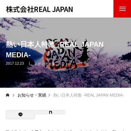
株式会社REAL JAPAN
トップページ
会社紹介
熱い日本人特集 -REAL JAPAN
MEDIA-
企業理念
2017.12.23
メディア出演
会社概要
事業内容
お知らせ・実績
熱い日本人特集 -REAL JAPAN MEDIA-
お知らせ・実績
お問い合わせ