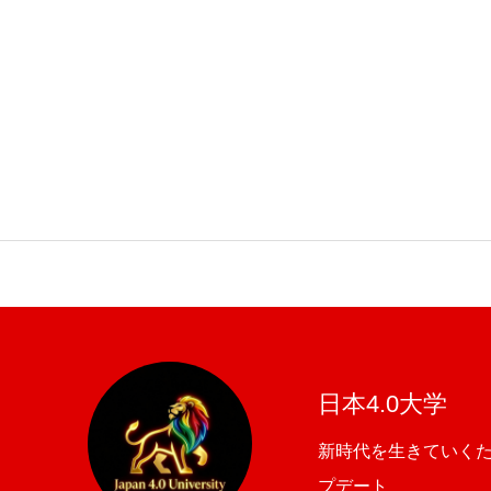
日本4.0大学
新時代を生きていく
プデート