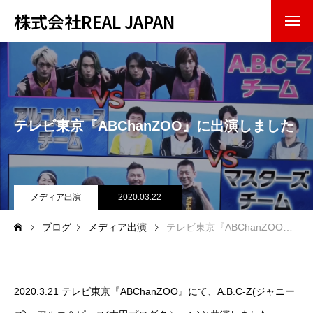
株式会社REAL JAPAN
トップページ
会社紹介
テレビ東京『ABChanZOO』に出演しました
企業理念
会社概要
事業内容
メディア出演
2020.03.22
ブログ
メディア出演
テレビ東京『ABChanZOO』に出演しました
お知らせ・実績
お問い合わせ
2020.3.21 テレビ東京『ABChanZOO』にて、A.B.C-Z(ジャニー